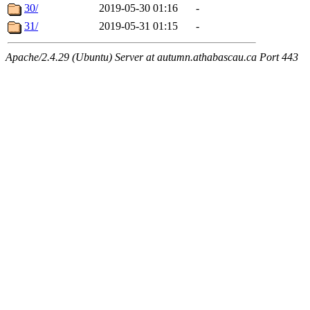
30/
2019-05-30 01:16
-
31/
2019-05-31 01:15
-
Apache/2.4.29 (Ubuntu) Server at autumn.athabascau.ca Port 443