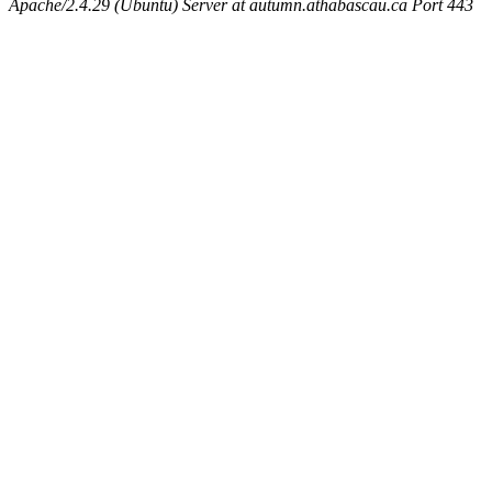
Apache/2.4.29 (Ubuntu) Server at autumn.athabascau.ca Port 443